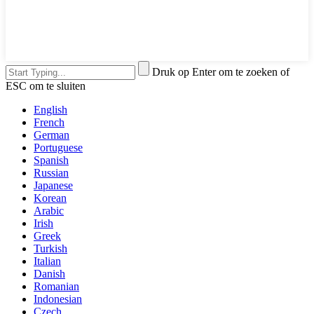
Druk op Enter om te zoeken of
ESC om te sluiten
English
French
German
Portuguese
Spanish
Russian
Japanese
Korean
Arabic
Irish
Greek
Turkish
Italian
Danish
Romanian
Indonesian
Czech