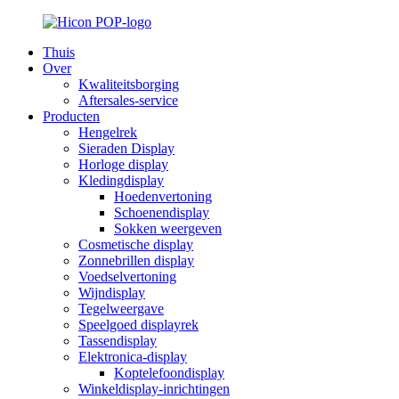
Thuis
Over
Kwaliteitsborging
Aftersales-service
Producten
Hengelrek
Sieraden Display
Horloge display
Kledingdisplay
Hoedenvertoning
Schoenendisplay
Sokken weergeven
Cosmetische display
Zonnebrillen display
Voedselvertoning
Wijndisplay
Tegelweergave
Speelgoed displayrek
Tassendisplay
Elektronica-display
Koptelefoondisplay
Winkeldisplay-inrichtingen