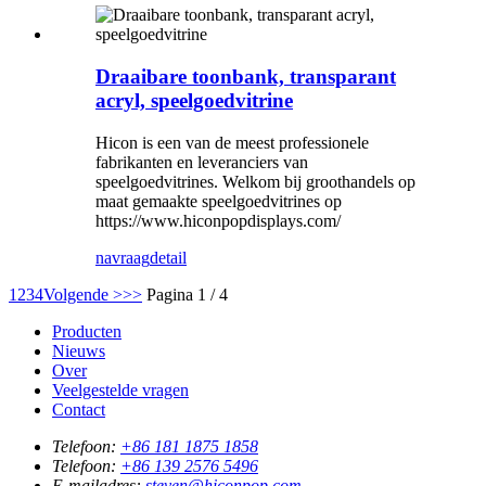
Draaibare toonbank, transparant
acryl, speelgoedvitrine
Hicon is een van de meest professionele
fabrikanten en leveranciers van
speelgoedvitrines. Welkom bij groothandels op
maat gemaakte speelgoedvitrines op
https://www.hiconpopdisplays.com/
navraag
detail
1
2
3
4
Volgende >
>>
Pagina 1 / 4
Producten
Nieuws
Over
Veelgestelde vragen
Contact
Telefoon:
+86 181 1875 1858
Telefoon:
+86 139 2576 5496
E-mailadres:
steven@hiconpop.com