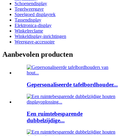
Schoenendisplay
Tegelweergave
Speelgoed displayrek
Tassendisplay
Elektronica-display
Winkelreclame
Winkeldisplay-inrichtingen
Weergave-accessoire
Aanbevolen producten
Gepersonaliseerde tafelbordhouder...
Een ruimtebesparende
dubbelzijdige...