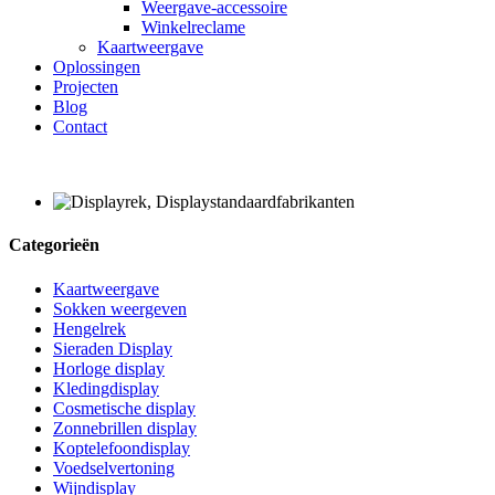
Weergave-accessoire
Winkelreclame
Kaartweergave
Oplossingen
Projecten
Blog
Contact
Categorieën
Kaartweergave
Sokken weergeven
Hengelrek
Sieraden Display
Horloge display
Kledingdisplay
Cosmetische display
Zonnebrillen display
Koptelefoondisplay
Voedselvertoning
Wijndisplay