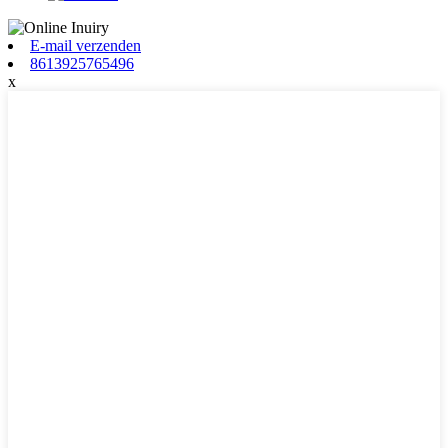
E-mail verzenden
8613925765496
x