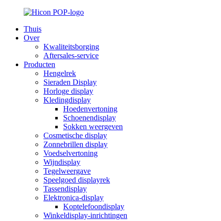
Thuis
Over
Kwaliteitsborging
Aftersales-service
Producten
Hengelrek
Sieraden Display
Horloge display
Kledingdisplay
Hoedenvertoning
Schoenendisplay
Sokken weergeven
Cosmetische display
Zonnebrillen display
Voedselvertoning
Wijndisplay
Tegelweergave
Speelgoed displayrek
Tassendisplay
Elektronica-display
Koptelefoondisplay
Winkeldisplay-inrichtingen