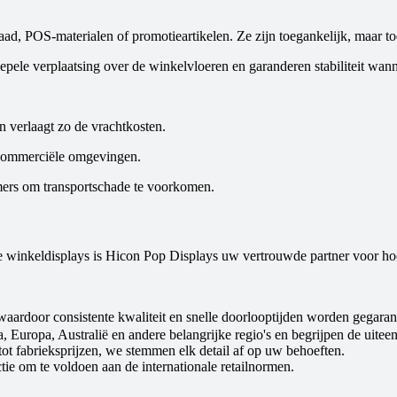
aad, POS-materialen of promotieartikelen. Ze zijn toegankelijk, maar toc
le verplaatsing over de winkelvloeren en garanderen stabiliteit wanne
verlaagt zo de vrachtkosten.
 commerciële omgevingen.
mers om transportschade te voorkomen.
e winkeldisplays is Hicon Pop Displays uw vertrouwde partner voor h
aardoor consistente kwaliteit en snelle doorlooptijden worden gegaran
uropa, Australië en andere belangrijke regio's en begrijpen de uiteen
 fabrieksprijzen, we stemmen elk detail af op uw behoeften.
ctie om te voldoen aan de internationale retailnormen.