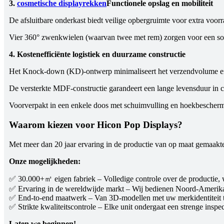
3.
cosmetische displayrekken
Functionele opslag en mobiliteit
De afsluitbare onderkast biedt veilige opbergruimte voor extra voorr
Vier 360° zwenkwielen (waarvan twee met rem) zorgen voor een soepe
4. Kostenefficiënte logistiek en duurzame constructie
Het Knock-down (KD)-ontwerp minimaliseert het verzendvolume en 
De versterkte MDF-constructie garandeert een lange levensduur in
Voorverpakt in een enkele doos met schuimvulling en hoekbescher
Waarom kiezen voor Hicon Pop Displays?
Met meer dan 20 jaar ervaring in de productie van op maat gemaakt
Onze mogelijkheden:
✅ 30.000+㎡ eigen fabriek – Volledige controle over de productie, w
✅ Ervaring in de wereldwijde markt – Wij bedienen Noord-Amerika, E
✅ End-to-end maatwerk – Van 3D-modellen met uw merkidentiteit tot
✅ Strikte kwaliteitscontrole – Elke unit ondergaat een strenge inspe
Laten we beginnen!