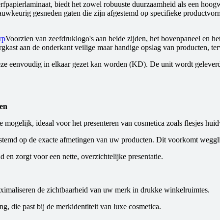
fpapierlaminaat, biedt het zowel robuuste duurzaamheid als een hoogw
 nauwkeurig gesneden gaten die zijn afgestemd op specifieke productvor
rp
Voorzien van zeefdruklogo's aan beide zijden, het bovenpaneel en he
ergkast aan de onderkant veilige maar handige opslag van producten, te
eze eenvoudig in elkaar gezet kan worden (KD). De unit wordt gelever
pen
 mogelijk, ideaal voor het presenteren van cosmetica zoals flesjes hui
temd op de exacte afmetingen van uw producten. Dit voorkomt wegglijd
en zorgt voor een nette, overzichtelijke presentatie.
aximaliseren de zichtbaarheid van uw merk in drukke winkelruimtes.
, die past bij de merkidentiteit van luxe cosmetica.