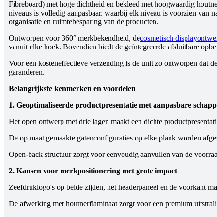
Fibreboard) met hoge dichtheid en bekleed met hoogwaardig houtner
niveaus is volledig aanpasbaar, waarbij elk niveau is voorzien van
organisatie en ruimtebesparing van de producten.
Ontworpen voor 360° merkbekendheid, de
cosmetisch displayontwe
vanuit elke hoek. Bovendien biedt de geïntegreerde afsluitbare opb
Voor een kosteneffectieve verzending is de unit zo ontworpen dat d
garanderen.
Belangrijkste kenmerken en voordelen
1. Geoptimaliseerde productpresentatie met aanpasbare schap
Het open ontwerp met drie lagen maakt een dichte productpresentatie
De op maat gemaakte gatenconfiguraties op elke plank worden afges
Open-back structuur
zorgt voor eenvoudig aanvullen van de voorraad 
2. Kansen voor merkpositionering met grote impact
Zeefdruklogo's op beide zijden, het headerpaneel en de voorkant m
De afwerking met houtnerflaminaat zorgt voor een premium uitstraling