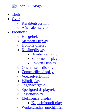
Thuis
Over
Kwaliteitsborging
Aftersales-service
Producten
Hengelrek
Sieraden Display
Horloge display
Kledingdisplay
Hoedenvertoning
Schoenendisplay
Sokken Display
Cosmetische display
Zonnebrillen display
Voedselvertoning
Wijndisplay
Tegelweergave
Speelgoed displayrek
Tassendisplay
Elektronica-display
Koptelefoondisplay
Winkeldisplay-inrichtingen