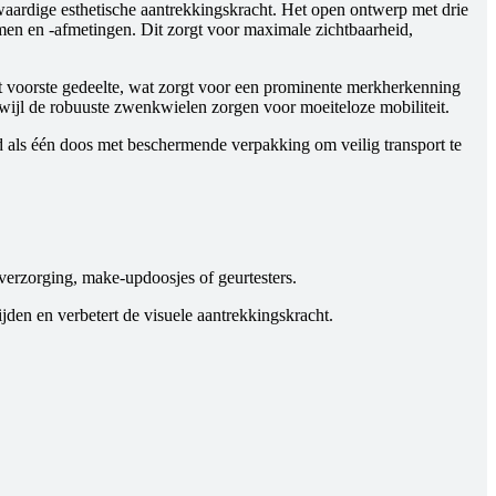
aardige esthetische aantrekkingskracht. Het open ontwerp met drie
men en -afmetingen. Dit zorgt voor maximale zichtbaarheid,
t voorste gedeelte, wat zorgt voor een prominente merkherkenning
rwijl de robuuste zwenkwielen zorgen voor moeiteloze mobiliteit.
d als één doos met beschermende verpakking om veilig transport te
dverzorging, make-updoosjes of geurtesters.
en en verbetert de visuele aantrekkingskracht.