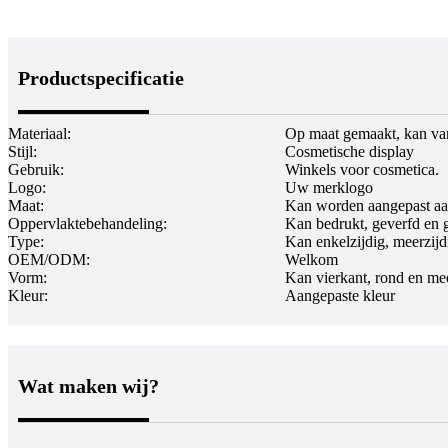
Productspecificatie
Materiaal:
Op maat gemaakt, kan van
Stijl:
Cosmetische display
Gebruik:
Winkels voor cosmetica.
Logo:
Uw merklogo
Maat:
Kan worden aangepast aa
Oppervlaktebehandeling:
Kan bedrukt, geverfd en
Type:
Kan enkelzijdig, meerzijd
OEM/ODM:
Welkom
Vorm:
Kan vierkant, rond en mee
Kleur:
Aangepaste kleur
Wat maken wij?